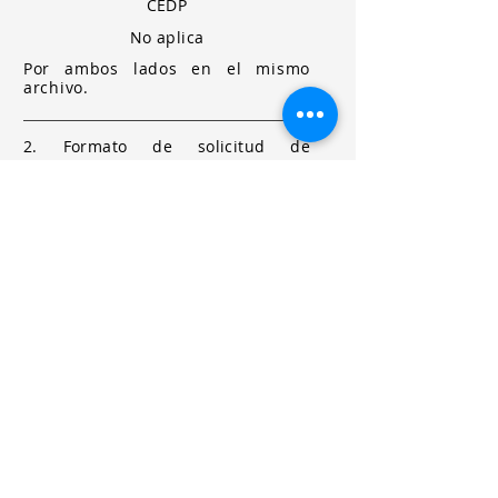
CEDP
No aplica
Por ambos lados en el mismo
archivo.
2. Formato de solicitud de
autorización, declarando bajo
protesta de decir verdad, que no ha
sido sancionado por la Secretaría
de la Función Pública (SFP), ni por la
SADER.
FSA-PDV
Firma autógrafa en
TINTA
AZUL.
Presentar original el día del
curso.
3. Pago de derechos por la cantidad